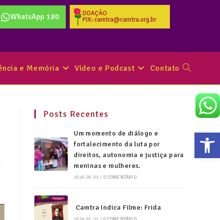
DOAÇÃO
WhatsApp 180
PIX: camtra@camtra.org.br
tência e Memória
Vídeo e Podcast
Contato
Posts Recentes
Abr
Um momento de diálogo e
fortalecimento da luta por
direitos, autonomia e justiça para
meninas e mulheres.
2026-08-01
/
0 COMENTÁRIO
Camtra Indica Filme: Frida
2026-07-31
/
0 COMENTÁRIO