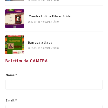
2026-08-01
/
0 COMENTÁRIO
Camtra Indica Filme: Frida
2026-07-31
/
0 COMENTÁRIO
Barraca adiada!
2026-07-30
/
0 COMENTÁRIO
Boletim da CAMTRA
Nome
*
Email
*