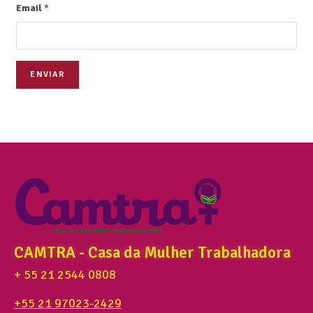
Email
*
ENVIAR
CAMTRA - Casa da Mulher Trabalhadora
+ 55 21 2544 0808
+55 21 97023-2429