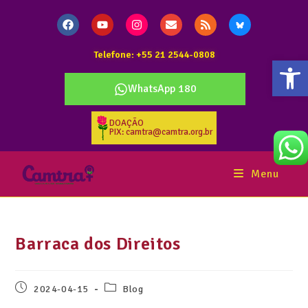
Telefone: +55 21 2544-0808
Abr
WhatsApp 180
DOAÇÃO
PIX: camtra@camtra.org.br
Menu
Barraca dos Direitos
2024-04-15
Blog