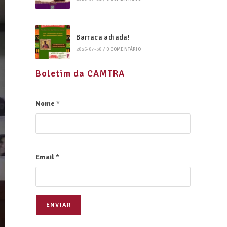
Barraca adiada!
2026-07-30
/
0 COMENTÁRIO
Boletim da CAMTRA
Nome
*
Email
*
ENVIAR