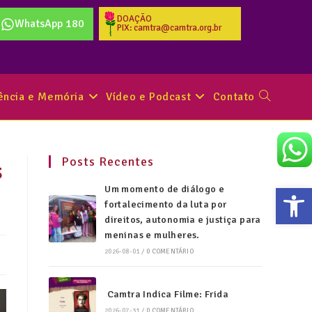
DOAÇÃO
WhatsApp 180
PIX: camtra@camtra.org.br
tência e Memória
Vídeo e Podcast
Contato
Posts Recentes
s
Abr
Um momento de diálogo e
fortalecimento da luta por
direitos, autonomia e justiça para
meninas e mulheres.
2026-08-01
/
0 COMENTÁRIO
Camtra Indica Filme: Frida
2026-07-31
/
0 COMENTÁRIO