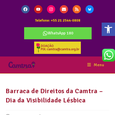
Telefone: +55 21 2544-0808
Abr
WhatsApp 180
DOAÇÃO
PIX: camtra@camtra.org.br
Menu
Barraca de Direitos da Camtra –
Dia da Visibilidade Lésbica