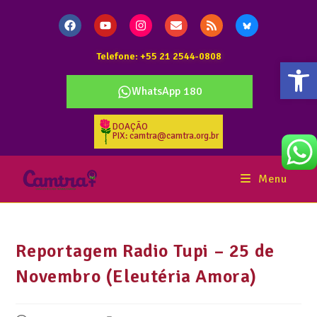
Telefone: +55 21 2544-0808
Abr
WhatsApp 180
DOAÇÃO
PIX: camtra@camtra.org.br
Menu
Reportagem Radio Tupi – 25 de
Novembro (Eleutéria Amora)