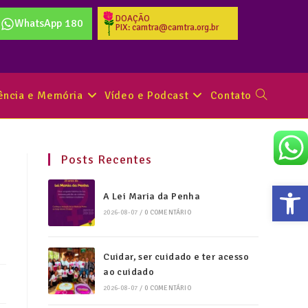
DOAÇÃO
WhatsApp 180
PIX: camtra@camtra.org.br
tência e Memória
Vídeo e Podcast
Contato
Posts Recentes
Abr
A Lei Maria da Penha
2026-08-07
/
0 COMENTÁRIO
Cuidar, ser cuidado e ter acesso
ao cuidado
2026-08-07
/
0 COMENTÁRIO