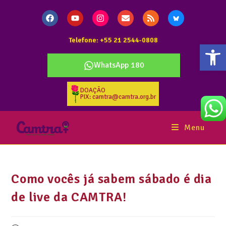
Telefone: +55 21 2544-0808
Abr
WhatsApp 180
DOAÇÃO
PIX: camtra@camtra.org.br
Menu
Como vocês já sabem sábado é dia
de live da CAMTRA!