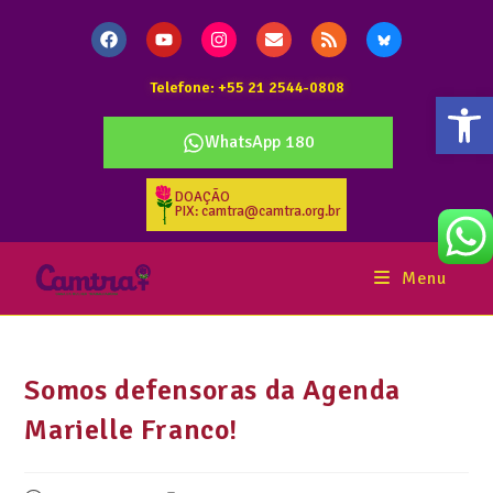
Telefone: +55 21 2544-0808
Abr
WhatsApp 180
DOAÇÃO
PIX: camtra@camtra.org.br
Menu
Somos defensoras da Agenda
Marielle Franco!