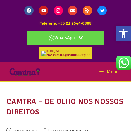
Telefone: +55 21 2544-0808
Abr
WhatsApp 180
DOAÇÃO
PIX: camtra@camtra.org.br
Menu
CAMTRA – DE OLHO NOS NOSSOS
DIREITOS