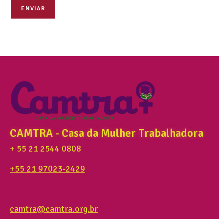
ENVIAR
CAMTRA - Casa da Mulher Trabalhadora
+ 55 21 2544 0808
+55 21 97023-2429
camtra@camtra.org.br