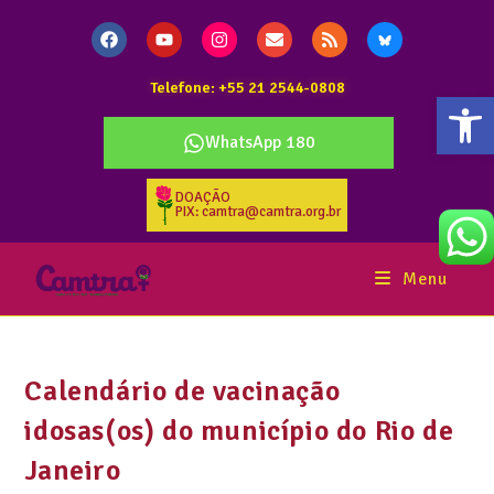
Telefone: +55 21 2544-0808
Abr
WhatsApp 180
DOAÇÃO
PIX: camtra@camtra.org.br
Menu
Calendário de vacinação
idosas(os) do município do Rio de
Janeiro