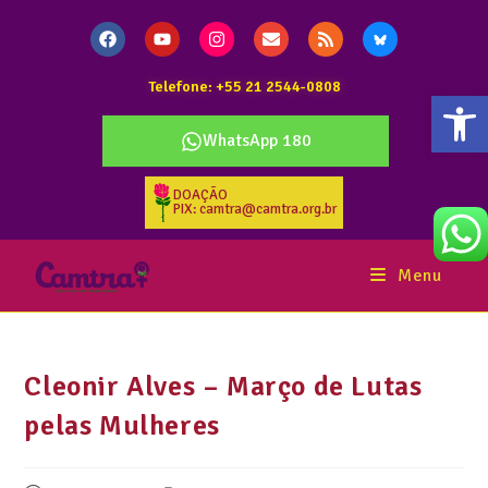
Telefone: +55 21 2544-0808
Abr
WhatsApp 180
DOAÇÃO
PIX: camtra@camtra.org.br
Menu
Cleonir Alves – Março de Lutas
pelas Mulheres