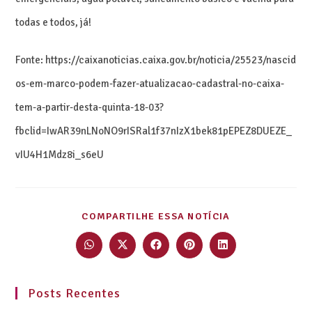
todas e todos, já!
Fonte: https://caixanoticias.caixa.gov.br/noticia/25523/nascid
os-em-marco-podem-fazer-atualizacao-cadastral-no-caixa-
tem-a-partir-desta-quinta-18-03?
fbclid=IwAR39nLNoNO9rISRal1f37nIzX1bek81pEPEZ8DUEZE_
vIU4H1Mdz8i_s6eU
COMPARTILHE ESSA NOTÍCIA
Posts Recentes