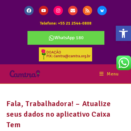
Telefone: +55 21 2544-0808
Abr
WhatsApp 180
DOAÇÃO
PIX: camtra@camtra.org.br
Menu
Fala, Trabalhadora! – Atualize
seus dados no aplicativo Caixa
Tem