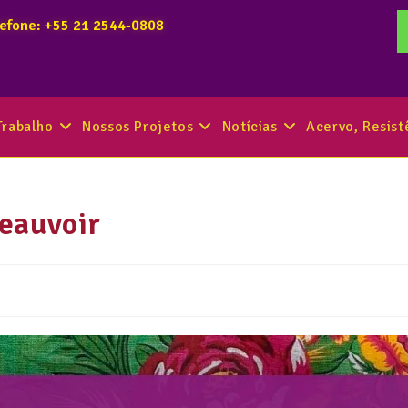
lefone: +55 21 2544-0808
Trabalho
Nossos Projetos
Notícias
Acervo, Resis
eauvoir