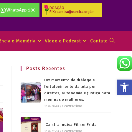
DOAÇÃO
WhatsApp 180
PIX: camtra@camtra.org.br
tência e Memória
Vídeo e Podcast
Contato
Posts Recentes
Abr
Um momento de diálogo e
fortalecimento da luta por
direitos, autonomia e justiça para
meninas e mulheres.
2026-08-01
/
0 COMENTÁRIO
Camtra Indica Filme: Frida
2026-07-31
/
0 COMENTÁRIO