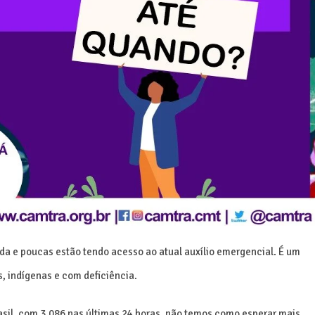
a e poucas estão tendo acesso ao atual auxílio emergencial. É um
s, indígenas e com deficiência.
sil, com 3.086 nas últimas 24 horas, não temos como esperar mais,