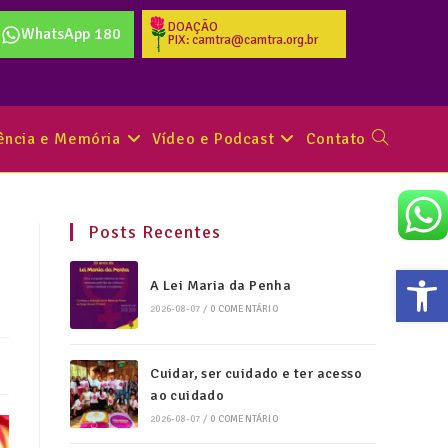
DOAÇÃO
WhatsApp 180
PIX: camtra@camtra.org.br
tência e Memória
Vídeo e Podcast
Contato
Posts Recentes
Abr
A Lei Maria da Penha
2026-08-07
/
0 COMENTÁRIO
Cuidar, ser cuidado e ter acesso
ao cuidado
2026-08-07
/
0 COMENTÁRIO