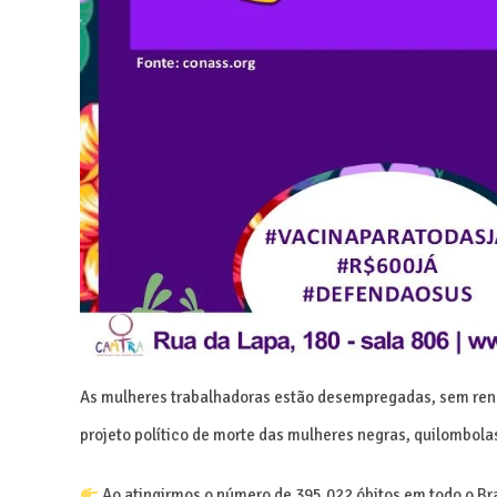
As mulheres trabalhadoras estão desempregadas, sem rend
projeto político de morte das mulheres negras, quilombola
Ao atingirmos o número de 395.022 óbitos em todo o Bra