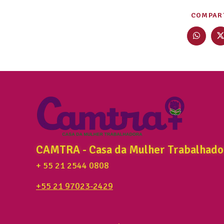
COMPART
CAMTRA - Casa da Mulher Trabalhado
+ 55 21 2544 0808
+55 21 97023-2429