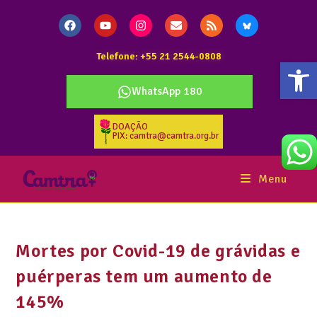
Telefone: +55 21 2544-0808
Abr
WhatsApp 180
DOAÇÃO
PIX: camtra@camtra.org.br
Menu
Mortes por Covid-19 de grávidas e
puérperas tem um aumento de
145%