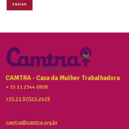
ENVIAR
CAMTRA - Casa da Mulher Trabalhadora
+ 55 21 2544 0808
+55 21 97023-2429
camtra@camtra.org.br