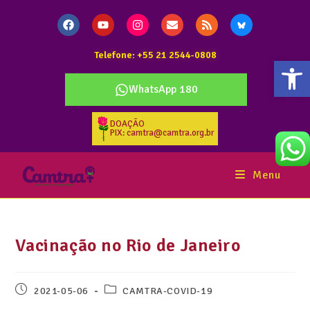
Telefone: +55 21 2544-0808
Abr
WhatsApp 180
DOAÇÃO
PIX: camtra@camtra.org.br
Menu
Vacinação no Rio de Janeiro
2021-05-06
CAMTRA-COVID-19