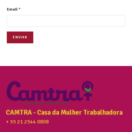
Email
*
ENVIAR
CAMTRA - Casa da Mulher Trabalhadora
+ 55 21 2544 0808