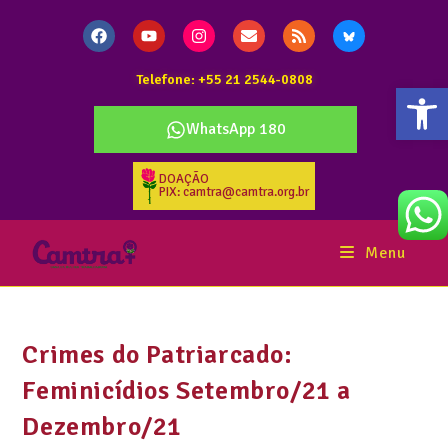
Telefone: +55 21 2544-0808
Abr
WhatsApp 180
DOAÇÃO
PIX: camtra@camtra.org.br
Menu
Crimes do Patriarcado:
Feminicídios Setembro/21 a
Dezembro/21