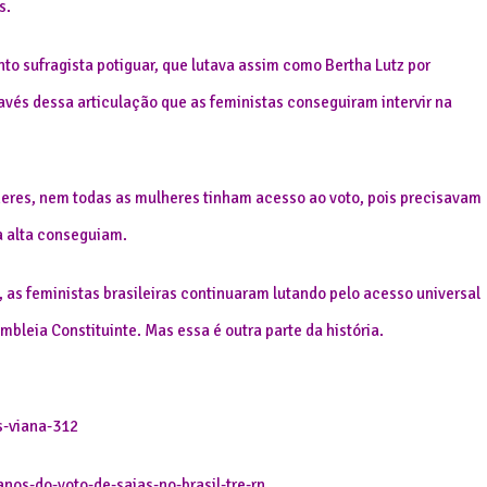
s.
o sufragista potiguar, que lutava assim como Bertha Lutz por
través dessa articulação que as feministas conseguiram intervir na
lheres, nem todas as mulheres tinham acesso ao voto, pois precisavam
a alta conseguiam.
, as feministas brasileiras continuaram lutando pelo acesso universal
embleia Constituinte. Mas essa é outra parte da história.
s-viana-312
nos-do-voto-de-saias-no-brasil-tre-rn