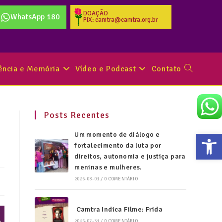
DOAÇÃO
WhatsApp 180
PIX: camtra@camtra.org.br
tência e Memória
Vídeo e Podcast
Contato
Posts Recentes
Abr
Um momento de diálogo e
fortalecimento da luta por
direitos, autonomia e justiça para
meninas e mulheres.
2026-08-01
/
0 COMENTÁRIO
Camtra Indica Filme: Frida
2026-07-31
/
0 COMENTÁRIO