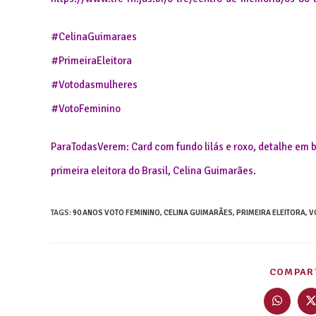
#CelinaGuimaraes
#PrimeiraEleitora
#Votodasmulheres
#VotoFeminino
ParaTodasVerem: Card com fundo lilás e roxo, detalhe em b
primeira eleitora do Brasil, Celina Guimarães.
TAGS
:
90 ANOS VOTO FEMININO
,
CELINA GUIMARÃES
,
PRIMEIRA ELEITORA
,
V
COMPART