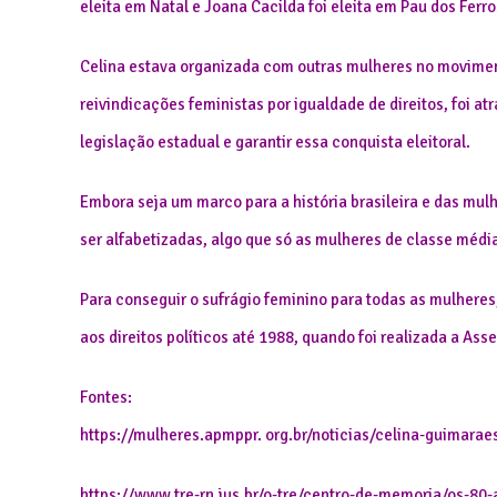
eleita em Natal e Joana Cacilda foi eleita em Pau dos Ferro
Celina estava organizada com outras mulheres no moviment
reivindicações feministas por igualdade de direitos, foi a
legislação estadual e garantir essa conquista eleitoral.
Embora seja um marco para a história brasileira e das mu
ser alfabetizadas, algo que só as mulheres de classe médi
Para conseguir o sufrágio feminino para todas as mulheres
aos direitos políticos até 1988, quando foi realizada a Ass
Fontes:
https://mulheres.apmppr. org.br/noticias/celina-guimarae
https://www.tre-rn.jus.br/o-tre/centro-de-memoria/os-80-a