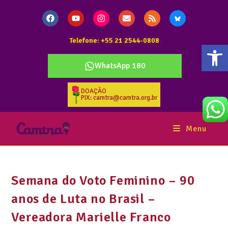
Telefone: +55 21 2544-0808
Abr
WhatsApp 180
DOAÇÃO
PIX: camtra@camtra.org.br
Menu
Semana do Voto Feminino – 90
anos de Luta no Brasil –
Vereadora Marielle Franco