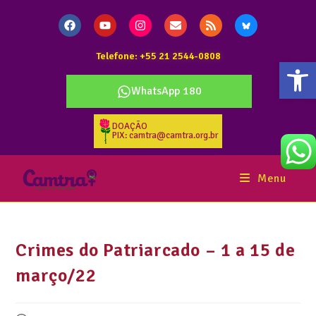
Telefone: +55 21 2544-0808
Abr
WhatsApp 180
DOAÇÃO
PIX: camtra@camtra.org.br
Menu
Crimes do Patriarcado – 1 a 15 de
março/22