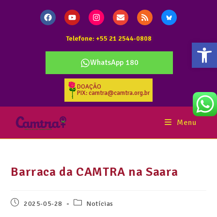
Telefone: +55 21 2544-0808
Abr
WhatsApp 180
DOAÇÃO
PIX: camtra@camtra.org.br
Menu
Barraca da CAMTRA na Saara
2025-05-28
Notícias