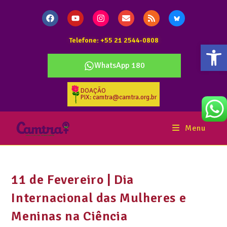
Telefone: +55 21 2544-0808
Abr
WhatsApp 180
DOAÇÃO
PIX: camtra@camtra.org.br
Menu
11 de Fevereiro | Dia
Internacional das Mulheres e
Meninas na Ciência