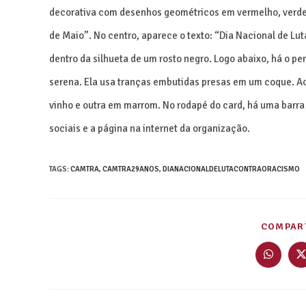
decorativa com desenhos geométricos em vermelho, verde e
de Maio”. No centro, aparece o texto: “Dia Nacional de Lu
dentro da silhueta de um rosto negro. Logo abaixo, há o pe
serena. Ela usa tranças embutidas presas em um coque. Ao 
vinho e outra em marrom. No rodapé do card, há uma barra
sociais e a página na internet da organização.
TAGS
:
CAMTRA
,
CAMTRA29ANOS
,
DIANACIONALDELUTACONTRAORACISMO
COMPART