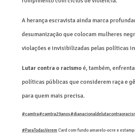
rompimento com ciclos de violência.
A herança escravista ainda marca profunda
desumanização que colocam mulheres negras
violações e invisibilizadas pelas políticas i
Lutar contra o racismo
é, também, enfrentar
políticas públicas que considerem raça e g
para quem mais precisa.
#camtra
#camtra29anos
#dianacionaldelutacontraoraci
#ParaTodasVerem
Card com fundo amarelo-ocre e estampas