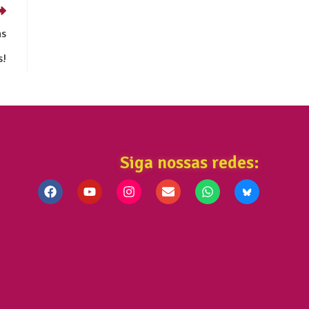
às
s!
Siga nossas redes: