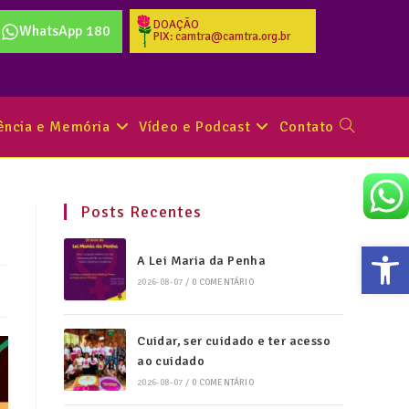
DOAÇÃO
WhatsApp 180
PIX: camtra@camtra.org.br
tência e Memória
Vídeo e Podcast
Contato
Posts Recentes
Abr
A Lei Maria da Penha
2026-08-07
/
0 COMENTÁRIO
Cuidar, ser cuidado e ter acesso
ao cuidado
2026-08-07
/
0 COMENTÁRIO