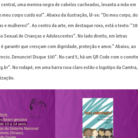
ça central, uma menina negra de cabelos cacheados, levanta a mão em
Do meu corpo cuido eu!”. Abaixo da ilustração, lê-se: “Do meu corpo, do
 e mulheres!”. Ao centro da arte, em destaque roxo, está o texto: “18
 Sexual de Crianças e Adolescentes”. No lado direito, em letras
 é garantir que cresçam com dignidade, proteção e amor.” Abaixo, ao
ilêncio. Denuncie! Disque 100”. No card 5, há um QR Code com o convit
.br”. No rodapé, em uma barra rosa claro estão o logotipo da Camtra,
nização.