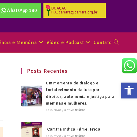
DOAÇÃO
WhatsApp 180
PIX: camtra@camtra.org.br
tência e Memória
Vídeo e Podcast
Contato
Posts Recentes
Abr
Um momento de diálogo e
fortalecimento da luta por
direitos, autonomia e justiça para
meninas e mulheres.
2026-08-01
/
0 COMENTÁRIO
Camtra Indica Filme: Frida
2026-07-31
/
0 COMENTÁRIO