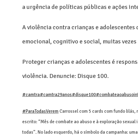
a urgência de políticas públicas e ações int
A violência contra crianças e adolescente
emocional, cognitivo e social, muitas vezes
Proteger crianças e adolescentes é respons
violência. Denuncie: Disque 100.
#camtra
#camtra29anos
#disque100
#combateaoabusoinf
#ParaTodasVerem
Carrossel com 5 cards com fundo lilás, m
escrito: “Mês de combate ao abuso e à exploração sexual i
todas”. No lado esquerdo, há o símbolo da campanha: uma f