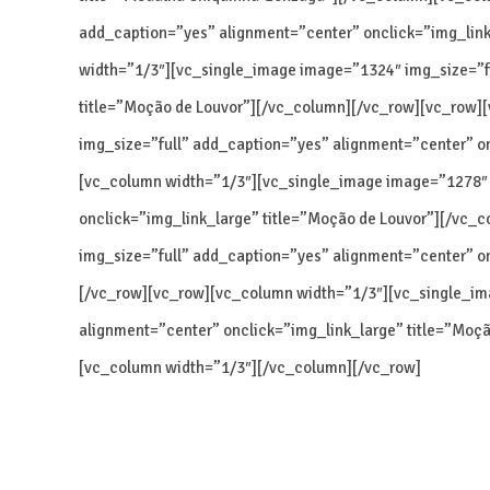
add_caption=”yes” alignment=”center” onclick=”img_link
width=”1/3″][vc_single_image image=”1324″ img_size=”fu
title=”Moção de Louvor”][/vc_column][/vc_row][vc_row]
img_size=”full” add_caption=”yes” alignment=”center” o
[vc_column width=”1/3″][vc_single_image image=”1278″ 
onclick=”img_link_large” title=”Moção de Louvor”][/vc
img_size=”full” add_caption=”yes” alignment=”center” o
[/vc_row][vc_row][vc_column width=”1/3″][vc_single_im
alignment=”center” onclick=”img_link_large” title=”Moç
[vc_column width=”1/3″][/vc_column][/vc_row]