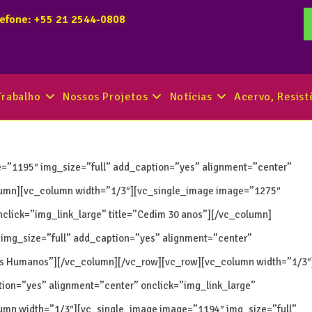
lefone: +55 21 2544-0808
Trabalho
Nossos Projetos
Notícias
Acervo, Resis
=”1195″ img_size=”full” add_caption=”yes” alignment=”center”
olumn][vc_column width=”1/3″][vc_single_image image=”1275″
nclick=”img_link_large” title=”Cedim 30 anos”][/vc_column]
img_size=”full” add_caption=”yes” alignment=”center”
eitos Humanos”][/vc_column][/vc_row][vc_row][vc_column width=”1/3″
ion=”yes” alignment=”center” onclick=”img_link_large”
umn width=”1/3″][vc_single_image image=”1194″ img_size=”full”