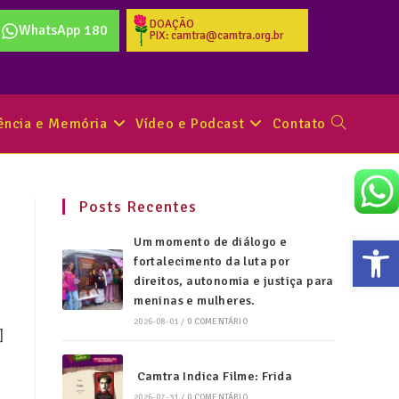
DOAÇÃO
WhatsApp 180
PIX: camtra@camtra.org.br
tência e Memória
Vídeo e Podcast
Contato
Posts Recentes
Abr
Um momento de diálogo e
fortalecimento da luta por
direitos, autonomia e justiça para
meninas e mulheres.
2026-08-01
/
0 COMENTÁRIO
]
Camtra Indica Filme: Frida
2026-07-31
/
0 COMENTÁRIO