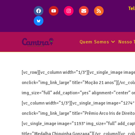
Te
Quem Somos
Nosso 
[vc_row][vc_column width=”1/3″][vc_single_image image
onclick=”img_link_large” title=”Moção 21 anos”][/vc_c
img_size=”full” add_caption=”yes” alignment=”center” o
[vc_column width=”1/3″][vc_single_image image=”1274″ 
onclick=”img_link_large” title=”Prêmio Arco Iris de Dir
[vc_single_image image=”1193″ img_size=”full” add_capt
title=”Medalha Chiquinha Gonzaga”][/vc_column][vc_col