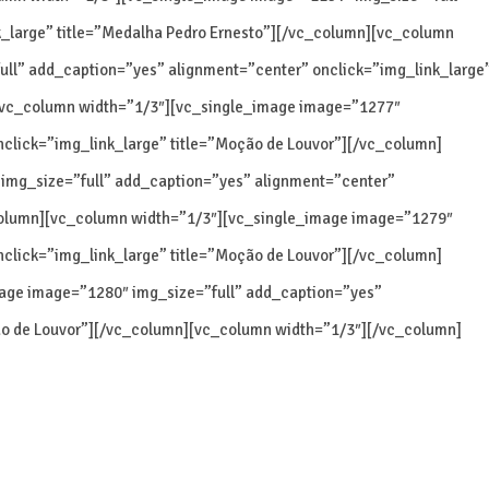
_large” title=”Medalha Pedro Ernesto”][/vc_column][vc_column
ll” add_caption=”yes” alignment=”center” onclick=”img_link_large
[vc_column width=”1/3″][vc_single_image image=”1277″
nclick=”img_link_large” title=”Moção de Louvor”][/vc_column]
img_size=”full” add_caption=”yes” alignment=”center”
_column][vc_column width=”1/3″][vc_single_image image=”1279″
nclick=”img_link_large” title=”Moção de Louvor”][/vc_column]
age image=”1280″ img_size=”full” add_caption=”yes”
ão de Louvor”][/vc_column][vc_column width=”1/3″][/vc_column]