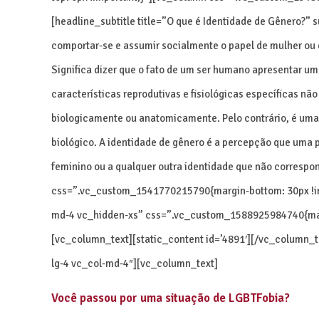
[headline_subtitle title=”O que é Identidade de Gênero?” s
comportar-se e assumir socialmente o papel de mulher ou
Significa dizer que o fato de um ser humano apresentar u
características reprodutivas e fisiológicas específicas n
biologicamente ou anatomicamente. Pelo contrário, é uma 
biológico. A identidade de gênero é a percepção que uma
feminino ou a qualquer outra identidade que não correspo
css=”.vc_custom_1541770215790{margin-bottom: 30px !imp
md-4 vc_hidden-xs” css=”.vc_custom_1588925984740{marg
[vc_column_text][static_content id=’4891′][/vc_column_
lg-4 vc_col-md-4″][vc_column_text]
Você passou por uma situação de LGBTFobia?