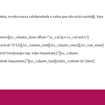
bia, receba nossa solidariedade e saiba que não está sozinh@. Veja
inner][vc_column_inner offset=”vc_col-lg-4 vc_col-md-4″]
ock id=’3713′][/vc_column_text][/vc_column_inner][/vc_row_inner]
97314{margin-top: 40px !important;}”][vc_column
e !important;}”][vc_column_text][static_content id=’2040′]