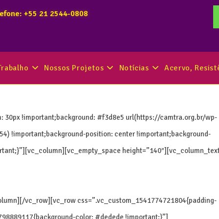
lefone: +55 21 2544-0808
Trabalho
Nossos Projetos
Notícias
Acervo, Resis
0px !important;background: #f3d8e5 url(https://camtra.org.br/wp-
4) !important;background-position: center !important;background-
portant;}”][vc_column][vc_empty_space height=”140″][vc_column_tex
column][/vc_row][vc_row css=”.vc_custom_1541774721804{padding-
798889117{background-color: #dedede !important;}”]