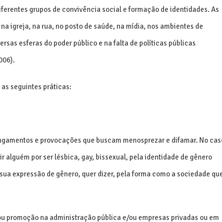
iferentes grupos de convivência social e formação de identidades. As
 na igreja, na rua, no posto de saúde, na mídia, nos ambientes de
versas esferas do poder público e na falta de políticas públicas
006).
 as seguintes práticas:
xingamentos e provocações que buscam menosprezar e difamar. No cas
r alguém por ser lésbica, gay, bissexual, pela identidade de gênero
a sua expressão de gênero, quer dizer, pela forma como a sociedade qu
 ou promoção na administração pública e/ou empresas privadas ou em