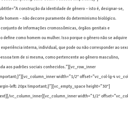
ubtitle=”A construção da identidade de gênero – isto é, designar-se,
 de homem – não decorre puramente do determinismo biológico.
m conjunto de informações cromossômicas, órgãos genitais e
ão o define como homem ou mulher. Isso porque o gênero não se adquire
experiência interna, individual, que pode ou não corresponder ao sex
 pessoa tem de si mesma, como pertencente ao gênero masculino,
nda aos padrões sociais conhecidos.”][vc_row_inner
ortant;}”][vc_column_inner width=”1/2″ offset=”vc_col-lg-4 vc_co
in-left: 20px !important;}”][vc_empty_space height=”30″]
text][/vc_column_inner][vc_column_inner width=”1/2″ offset=”vc_col