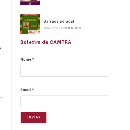
Barraca adiada!
2026-07-30
/
0 COMENTÁRIO
Boletim da CAMTRA
o
Nome
*
l-
Email
*
-
ENVIAR