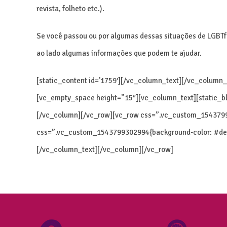
revista, folheto etc.).
Se você passou ou por algumas dessas situações de LGBTfo
ao lado algumas informações que podem te ajudar.
[static_content id=’1759′][/vc_column_text][/vc_column_
[vc_empty_space height=”15″][vc_column_text][static_bl
[/vc_column][/vc_row][vc_row css=”.vc_custom_15437991
css=”.vc_custom_1543799302994{background-color: #deded
[/vc_column_text][/vc_column][/vc_row]