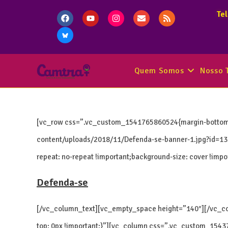
Te
Quem Somos
Nosso 
[vc_row css=”.vc_custom_1541765860524{margin-bottom: 3
content/uploads/2018/11/Defenda-se-banner-1.jpg?id=135
repeat: no-repeat !important;background-size: cover !im
Defenda-se
[/vc_column_text][vc_empty_space height=”140″][/vc_
top: 0px !important;}”][vc_column css=”.vc_custom_1543