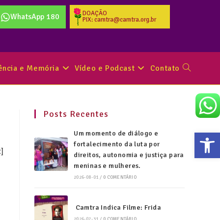
DOAÇÃO
WhatsApp 180
PIX: camtra@camtra.org.br
tência e Memória
Vídeo e Podcast
Contato
Posts Recentes
Abr
Um momento de diálogo e
fortalecimento da luta por
t]
direitos, autonomia e justiça para
meninas e mulheres.
2026-08-01
/
0 COMENTÁRIO
Camtra Indica Filme: Frida
2026-07-31
/
0 COMENTÁRIO