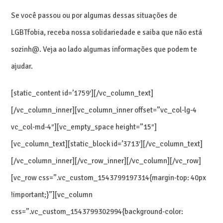
Se você passou ou por algumas dessas situações de
LGBTfobia, receba nossa solidariedade e saiba que não está
sozinh@. Veja ao lado algumas informações que podem te
ajudar.
[static_content id=’1759′][/vc_column_text]
[/vc_column_inner][vc_column_inner offset=”vc_col-lg-4
vc_col-md-4″][vc_empty_space height=”15″]
[vc_column_text][static_block id=’3713′][/vc_column_text]
[/vc_column_inner][/vc_row_inner][/vc_column][/vc_row]
[vc_row css=”.vc_custom_1543799197314{margin-top: 40px
!important;}”][vc_column
css=”.vc_custom_1543799302994{background-color: