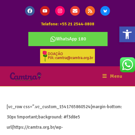
Telefone: +55 21 2544-0808
Abr
WhatsApp 180
DOAÇÃO
PIX: camtra@camtra.org.br
Menu
[vc_row css=”.vc_custom_1541765860524{margin-bottom:
30px !important;background: #f3d8e5
url(https://camtra.org.br/wp-