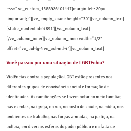
css=”.vc_custom_1588926101117{margin-left: 20px
!important;}”][vc_empty_space height=”30″][vc_column_text]
[static_content id=’4891′][/vc_column_text]
[/vc_column_inner][vc_column_inner width=”1/2″
offset=”vc_col-lg-4 vc_col-md-4″][vc_column_text]
Você passou por uma situação de LGBTFobia?
Violências contra a população LGBT estão presentes nos
diferentes grupos de convivência social e formação de
identidades. As ramificações se fazem notar no meio familiar,
nas escolas, na igreja, na rua, no posto de saúde, na mídia, nos
ambientes de trabalho, nas forças armadas, na justiça, na
polícia, em diversas esferas do poder público e na falta de