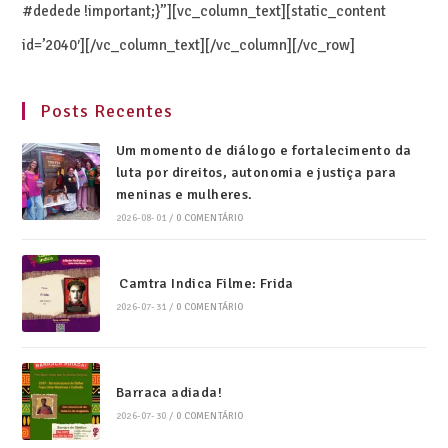
#dedede !important;}”][vc_column_text][static_content
id=’2040′][/vc_column_text][/vc_column][/vc_row]
Posts Recentes
Um momento de diálogo e fortalecimento da
luta por direitos, autonomia e justiça para
meninas e mulheres.
2026-08-01
/
0 COMENTÁRIO
Camtra Indica Filme: Frida
2026-07-31
/
0 COMENTÁRIO
Barraca adiada!
2026-07-30
/
0 COMENTÁRIO