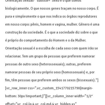
Orientação Sexual?” subtitle=”Sexo é o que somos
biologicamente. O que nossos genes traçam no nosso corpo. É
pura e simplesmente o que nos indica os órgãos reprodutores
em nosso corpo: pênis, homem e vagina, mulher. Gênero é uma
construção da sociedade. É o que a sociedade diz sobre o que
é próprio do comportamento do Homem e o da Mulher.
Orientação sexual é a escolha de cada sexo com quem irão se
relacionar. Tem um grupo de pessoas que preferem namorar
pessoas de outro sexo (heterossexuais); outras, preferem
namorar pessoas de seu próprio sexo (homossexuais) e, por
fim, têm pessoas que preferem ambos os sexos (bissexuais).”]
[vc_row_inner css=”.vc_custom_1541770215790{margin-
bottom: 30px !important;}”][vc_column_inner width=”1/2″
offset=”vc_col-lg-4 vc_col-md-4 vc_hidden-xs”