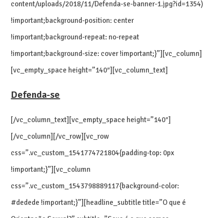
content/uploads/2018/11/Defenda-se-banner-1.jpg?id=1354)
!important;background-position: center
!important;background-repeat: no-repeat
!important;background-size: cover !important;}”][vc_column]
[vc_empty_space height=”140″][vc_column_text]
Defenda-se
[/vc_column_text][vc_empty_space height=”140″]
[/vc_column][/vc_row][vc_row
css=”.vc_custom_1541774721804{padding-top: 0px
!important;}”][vc_column
css=”.vc_custom_1543798889117{background-color:
#dedede !important;}”][headline_subtitle title=”O que é