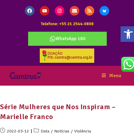
Telefone: +55 21 2544-0808
Ab
WhatsApp 180
DOAÇÃO
PIX: camtra@camtra.org.br
Menu
Série Mulheres que Nos Inspiram –
Marielle Franco
2022-03-12
Data
/
Notícias
/
Violência