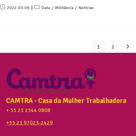
2022-03-09
Data
/
Militância
/
Notícias
1
2
CAMTRA - Casa da Mulher Trabalhadora
+ 55 21 2544 0808
+55 21 97023-2429