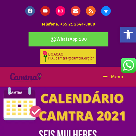
Telefone: +55 21 2544-0808
Abr
WhatsApp 180
DOAÇÃO
PIX: camtra@camtra.org.br
Menu