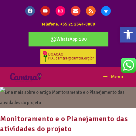
Telefone: +55 21 2544-0808
Abr
WhatsApp 180
DOAÇÃO
PIX: camtra@camtra.org.br
Menu
Monitoramento e o Planejamento das
atividades do projeto