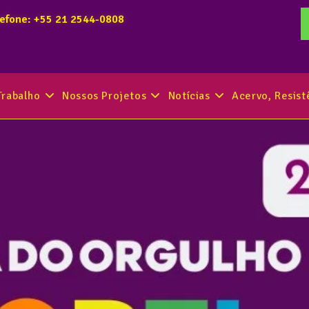
lefone: +55 21 2544-0808
Trabalho
Nossos Projetos
Notícias
Acervo, Resis