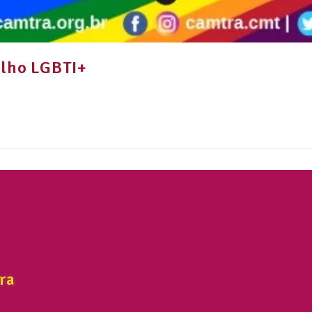
ulho LGBTI+
ra