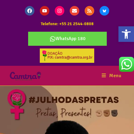
Telefone: +55 21 2544-0808
Abr
WhatsApp 180
DOAÇÃO
PIX: camtra@camtra.org.br
Menu