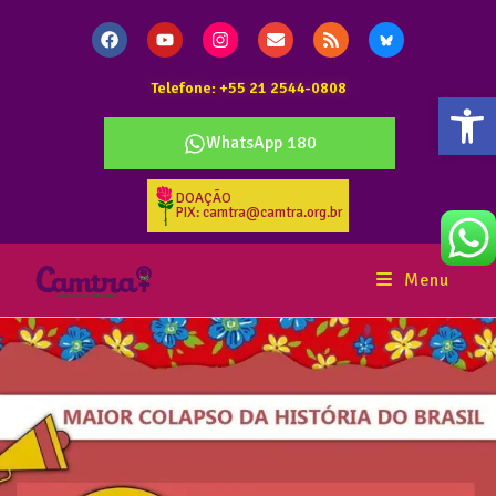
Telefone: +55 21 2544-0808
Abr
WhatsApp 180
DOAÇÃO
PIX: camtra@camtra.org.br
Menu