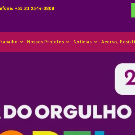
lefone: +55 21 2544-0808
Trabalho
Nossos Projetos
Notícias
Acervo, Resis