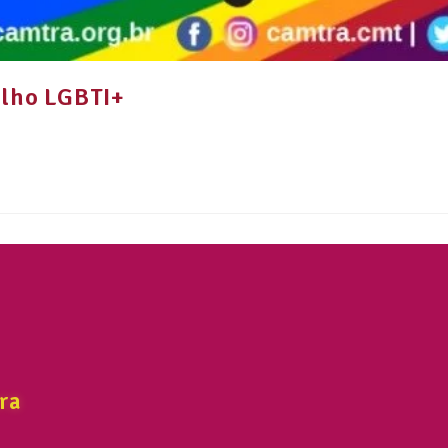
ulho LGBTI+
ra