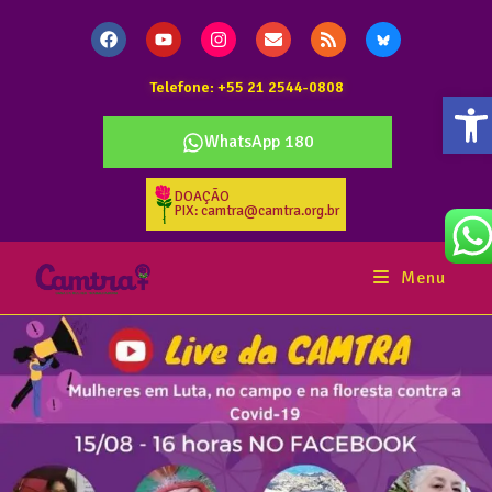
Telefone: +55 21 2544-0808
Ab
WhatsApp 180
DOAÇÃO
PIX: camtra@camtra.org.br
Menu