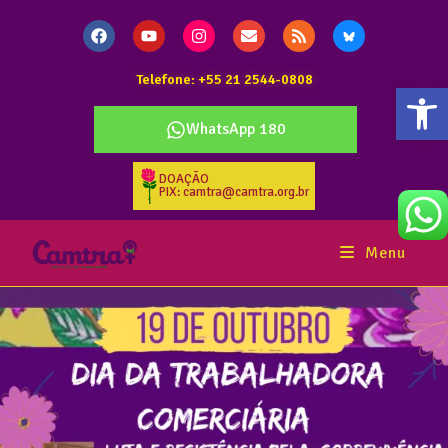
Telefone: +55 21 2544-0808
Abr
WhatsApp 180
DOAÇÃO
PIX: camtra@camtra.org.br
Menu