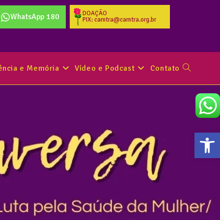
DOAÇÃO
WhatsApp 180
PIX: camtra@camtra.org.br
tência e Memória
Vídeo e Podcast
Contato
Abr