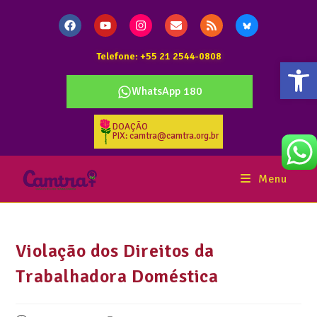
Telefone: +55 21 2544-0808
Abr
WhatsApp 180
DOAÇÃO
PIX: camtra@camtra.org.br
Menu
Violação dos Direitos da
Trabalhadora Doméstica