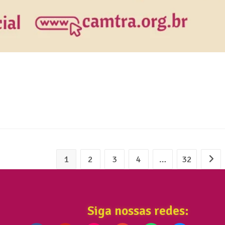
1
2
3
4
…
32
Siga nossas redes: