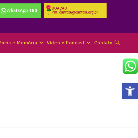
DOAÇÃO
WhatsApp 180
PIX: camtra@camtra.org.br
tência e Memória
Vídeo e Podcast
Contato
Abr