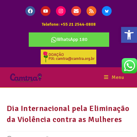
Telefone: +55 21 2544-0808
Abr
WhatsApp 180
DOAÇÃO
PIX: camtra@camtra.org.br
Menu
Dia Internacional pela Eliminação
da Violência contra as Mulheres