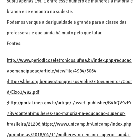
subiu apenas 1%. E entre esse número de mulheres a maioria é
branca e se encontra no sudeste.
Podemos ver que a desigualdade é grande para a classe das
professoras e que ainda há muito pelo que lutar.
Fontes:
http://www.periodicoseletronicos.ufma.br/index.php/reducac
aoemancipacao/article/viewFile/4984/3064
;
http://sbhe.org.br/novo/congressos/cbhe3/Documentos/Coor
d/Eixo3/482.pdf
;
http://portal.inep.gov.br/artigo/-/asset_publisher/B4AQV9zFY
7Bv/content/mulheres-sao-maioria-na-educacao-superior-
brasileira/21206
;
https://www.unicamp.br/unicamp/index.php
/ju/noticias/2018/04/11/mulheres-no-ensino-superior-ainda-