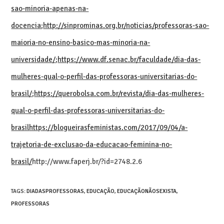
sao-minoria-apenas-na-
docencia
;
http://sinprominas.org.br/noticias/professoras-sao-
maioria-no-ensino-basico-mas-minoria-na-
universidade/
;
https://www.df.senac.br/faculdade/dia-das-
mulheres-qual-o-perfil-das-professoras-universitarias-do-
brasil/
;
https://querobolsa.com.br/revista/dia-das-mulheres-
qual-o-perfil-das-professoras-universitarias-do-
brasil
https://blogueirasfeministas.com/2017/09/04/a-
trajetoria-de-exclusao-da-educacao-feminina-no-
brasil/
http://www.faperj.br/?id=2748.2.6
TAGS
:
DIADASPROFESSORAS
,
EDUCAÇÃO
,
EDUCAÇÃONÃOSEXISTA
,
PROFESSORAS