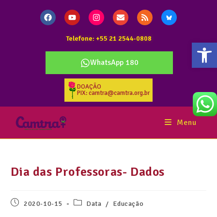
Telefone: +55 21 2544-0808
Abr
WhatsApp 180
DOAÇÃO
PIX: camtra@camtra.org.br
Menu
Dia das Professoras- Dados
2020-10-15
Data
/
Educação