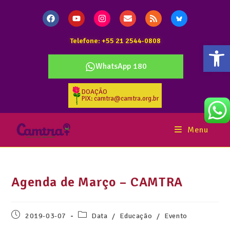
Telefone: +55 21 2544-0808
Abr
WhatsApp 180
DOAÇÃO
PIX: camtra@camtra.org.br
Menu
Agenda de Março – CAMTRA
2019-03-07
Data
/
Educação
/
Evento