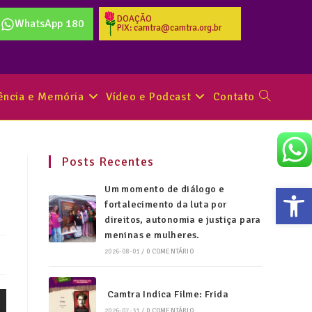
DOAÇÃO
WhatsApp 180
PIX: camtra@camtra.org.br
tência e Memória
Vídeo e Podcast
Contato
Posts Recentes
Abr
Um momento de diálogo e
fortalecimento da luta por
direitos, autonomia e justiça para
meninas e mulheres.
2026-08-01
/
0 COMENTÁRIO
Camtra Indica Filme: Frida
2026-07-31
/
0 COMENTÁRIO