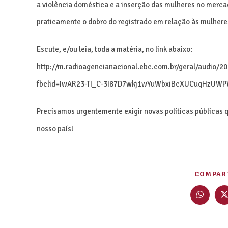
a violência doméstica e a inserção das mulheres no mercad
praticamente o dobro do registrado em relação às mulhere
Escute, e/ou leia, toda a matéria, no link abaixo:
http://m.radioagencianacional.ebc.com.br/geral/audio/2
fbclid=IwAR23-TI_C-3I87D7wkj1wYuWbxiBcXUCuqHzUW
Precisamos urgentemente exigir novas políticas públicas 
nosso país!
COMPART