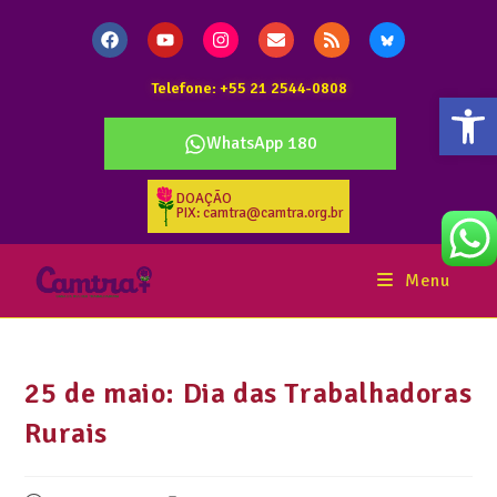
Telefone: +55 21 2544-0808
Abr
WhatsApp 180
DOAÇÃO
PIX: camtra@camtra.org.br
Menu
25 de maio: Dia das Trabalhadoras
Rurais