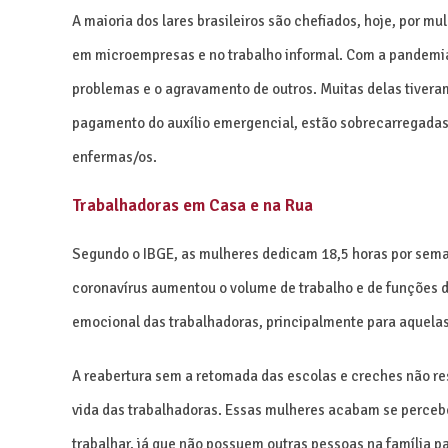
A maioria dos lares brasileiros são chefiados, hoje, por
em microempresas e no trabalho informal. Com a pandemia 
problemas e o agravamento de outros. Muitas delas tiver
pagamento do auxílio emergencial, estão sobrecarregadas 
enfermas/os.
Trabalhadoras em Casa e na Rua
Segundo o IBGE, as mulheres dedicam 18,5 horas por sema
coronavírus aumentou o volume de trabalho e de funções d
emocional das trabalhadoras, principalmente para aquela
A reabertura sem a retomada das escolas e creches não res
vida das trabalhadoras. Essas mulheres acabam se percebe
trabalhar, já que não possuem outras pessoas na família pa