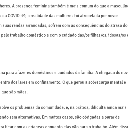
 mulheres. A presença feminina também é mais comum do que a masculin
da COVID-19, a realidade das mulheres foi atropelada por novos
am suas rendas arrancadas, sofrem com as consequências do atraso do
pelo trabalho doméstico e com o cuidado das/os filhas/os, idosas/os 
na para afazeres domésticos e cuidados da família. A chegada do no
entro dos lares em confinamento. O que gerou a sobrecarga mental e
s que são mães.
olve os problemas da comunidade, e, na prática, dificulta ainda mais 
ndo sem alternativas. Em muitos casos, são obrigadas a parar de
ra ficar com as crianças enquanto elas vão para o trabalho. Além diss