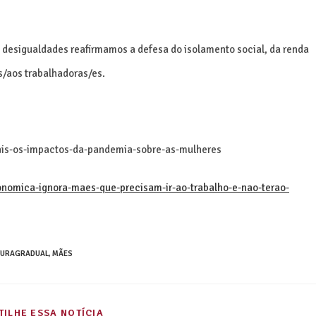
s desigualdades reafirmamos a defesa do isolamento social, da renda
s/aos trabalhadoras/es.
ais-os-impactos-da-pandemia-sobre-as-mulheres
onomica-ignora-maes-que-precisam-ir-ao-trabalho-e-nao-terao-
TURAGRADUAL
,
MÃES
ILHE ESSA NOTÍCIA