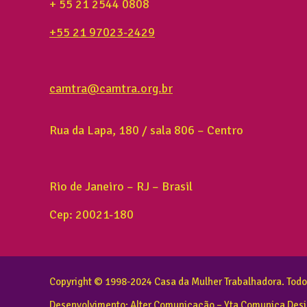
+ 55 21 2544 0808
+55 21 97023-2429
camtra@camtra.org.br
Rua da Lapa, 180 / sala 806 – Centro
Rio de Janeiro – RJ – Brasil
Cep: 20021-180
Copyright © 1998-2024 Casa da Mulher Trabalhadora. Todos
Desenvolvimento:
Alter Comunicação
– Yta Comunica Des