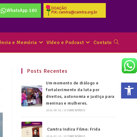
DOAÇÃO
WhatsApp 180
PIX: camtra@camtra.org.br
tência e Memória
Vídeo e Podcast
Contato
Posts Recentes
Abr
Um momento de diálogo e
fortalecimento da luta por
direitos, autonomia e justiça para
meninas e mulheres.
2026-08-01
/
0 COMENTÁRIO
Camtra Indica Filme: Frida
2026-07-31
/
0 COMENTÁRIO