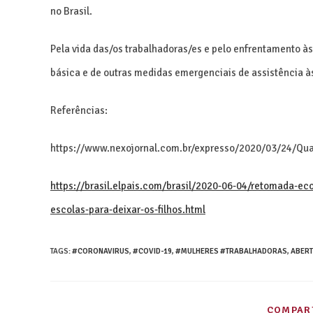
no Brasil.
Pela vida das/os trabalhadoras/es e pelo enfrentamento à
básica e de outras medidas emergenciais de assistência à
Referências:
https://www.nexojornal.com.br/expresso/2020/03/24/Qu
https://brasil.elpais.com/brasil/2020-06-04/retomada-ec
escolas-para-deixar-os-filhos.html
TAGS
:
#CORONAVIRUS
,
#COVID-19
,
#MULHERES #TRABALHADORAS
,
ABER
COMPART