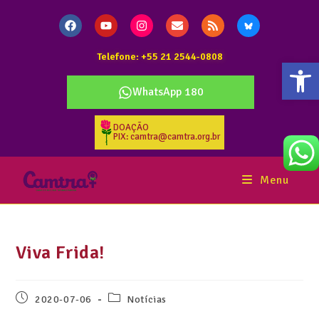
Telefone: +55 21 2544-0808
Abr
WhatsApp 180
DOAÇÃO
PIX: camtra@camtra.org.br
Menu
Viva Frida!
2020-07-06
Notícias