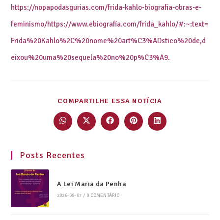
https://nopapodasgurias.com/frida-kahlo-biografia-obras-e-
feminismo/https://www.ebiografia.com/frida_kahlo/#:~:text=
Frida%20Kahlo%2C%20nome%20art%C3%ADstico%20de,d
eixou%20uma%20sequela%20no%20p%C3%A9.
COMPARTILHE ESSA NOTÍCIA
Posts Recentes
A Lei Maria da Penha
2026-08-07
/
0 COMENTÁRIO