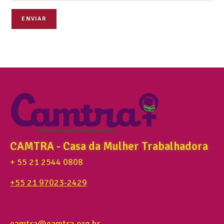
ENVIAR
CAMTRA - Casa da Mulher Trabalhadora
+ 55 21 2544 0808
+55 21 97023-2429
camtra@camtra.org.br