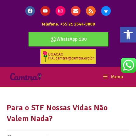
Telefone: +55 21 2544-0808
Abr
WhatsApp 180
DOAÇÃO
PIX: camtra@camtra.org.br
Menu
Para o STF Nossas Vidas Não
Valem Nada?