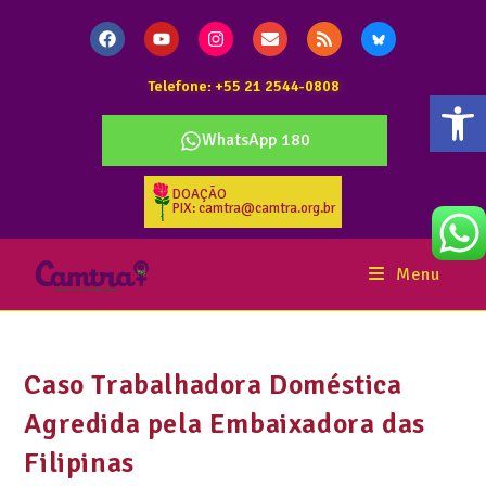
Telefone: +55 21 2544-0808
Abr
WhatsApp 180
DOAÇÃO
PIX: camtra@camtra.org.br
Menu
Caso Trabalhadora Doméstica
Agredida pela Embaixadora das
Filipinas