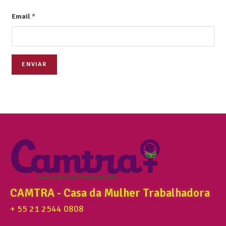
Email
*
ENVIAR
CAMTRA - Casa da Mulher Trabalhadora
+ 55 21 2544 0808