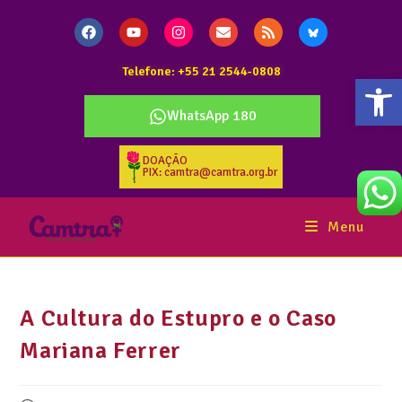
Telefone: +55 21 2544-0808
Abr
WhatsApp 180
DOAÇÃO
PIX: camtra@camtra.org.br
Menu
A Cultura do Estupro e o Caso
Mariana Ferrer