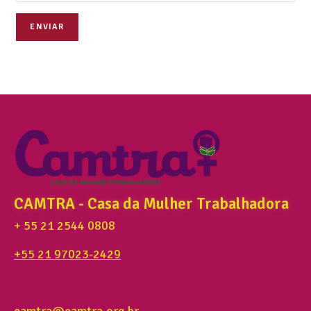
ENVIAR
CAMTRA - Casa da Mulher Trabalhadora
+ 55 21 2544 0808
+55 21 97023-2429
camtra@camtra.org.br